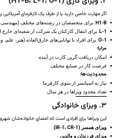
۲. ویزای کاری (H1-B، L-1، O-1)
اگر مهارت خاصی دارید یا از طرف یک کارفرمای آمریکایی پ
H1-B
: برای متخصصان در رشته‌های مختلف (مهندسی، 
L-1
: برای انتقال کارکنان یک شرکت از شعبه‌ای خارج از
O-1
: برای افراد با توانایی‌های خارق‌العاده (هنر، علم، 
مزایا:
امکان دریافت گرین کارت در آینده.
فرصت کار در صنایع مختلف.
محدودیت‌ها:
نیاز به اسپانسر از سوی کارفرما.
تعداد محدود ویزاها در هر سال.
۳. ویزای خانوادگی
این ویزاها برای افرادی است که اعضای خانواده‌شان شهرون
ویزای همسر (IR-1، CR-1)
ویزای فرزندان و والدین