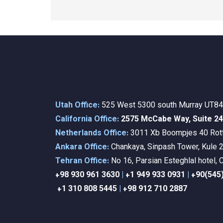
Utah Office:
525 West 5300 south Murray UT8
California Office:
2575 McCabe Way, Suite 2
Netherlands Office:
3011 Xb Boompjes 40 Rot
Ankara Office:
Chankaya, Sinpash Tower, Kule 2
Tehran Office:
No 16, Parsian Esteghlal hotel,
+98 9
30 961 3630
|
+1 949 933 0931
|
+90(545
+1 310 808 5445
|
+98 912 710 2887