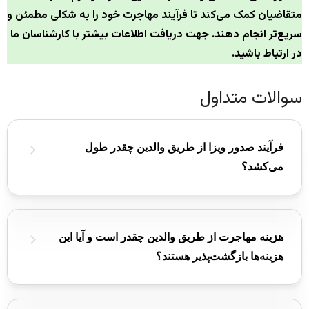
متقاضیان کمک می‌کند تا فرآیند مهاجرت خود را به شکلی مطمئن و
سریع‌تر انجام دهند. جهت دریافت اطلاعات بیشتر با کارشناسان ما
در ارتباط باشید.
سوالات متداول
فرآیند صدور ویزا از طریق والدین چقدر طول
می‌کشد؟
مدت زمان صدور ویزا بسته به نوع ویزا (IR-1، IR-2، F3،
F4) و همچنین شرایط متقاضی و کشور مبدأ متفاوت
است و ممکن است بین چند ماه تا چند سال طول
هزینه مهاجرت از طریق والدین چقدر است و آیا این
بکشد.
هزینه‌ها بازگشت‌پذیر هستند؟
هزینه‌هایی شامل تکمیل فرم I-130، فرم DS-260،
معاینات پزشکی و هزینه USCIS وجود دارد. این هزینه‌ها