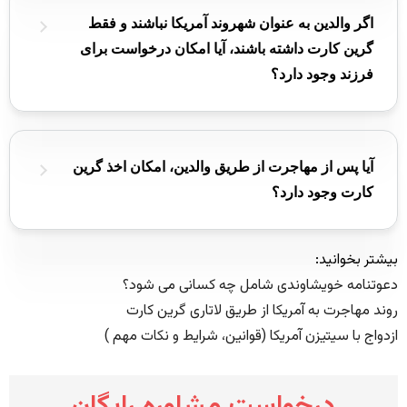
در صورت رد درخواست، قابل بازگشت نیستند.
اگر والدین به عنوان شهروند آمریکا نباشند و فقط
گرین کارت داشته باشند، آیا امکان درخواست برای
فرزند وجود دارد؟
بله، اما زمان انتظار ممکن است طولانی‌تر باشد، زیرا برای
دارندگان گرین کارت، ویزاهای خانوادگی محدودیت‌های
بیشتری دارند.
آیا پس از مهاجرت از طریق والدین، امکان اخذ گرین
کارت وجود دارد؟
بله، متقاضیان می‌توانند پس از ورود به آمریکا درخواست
گرین کارت دهند و در نهایت واجد شرایط برای اخذ
بیشتر بخوانید:
شهروندی نیز شوند.
دعوتنامه خویشاوندی شامل چه کسانی می شود؟
روند مهاجرت به آمریکا از طریق لاتاری گرین کارت
ازدواج با سیتیزن آمریکا (قوانین، شرایط و نکات مهم )
درخواست مشاوره رایگان