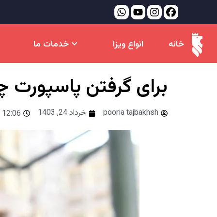
خانه
انواع ویزا
خدمات ما
برای گرفتن پاسپورت چ
pooria tajbakhsh
خرداد 24, 1403
12:06 ب.ظ