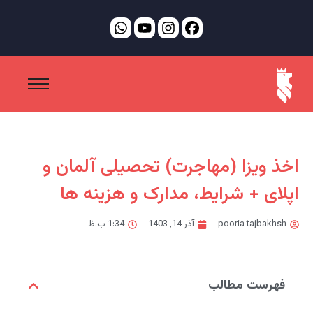
اخذ ویزا (مهاجرت) تحصیلی آلمان و
اپلای + شرایط، مدارک و هزینه ها
pooria tajbakhsh
آذر 14, 1403
1:34 ب.ظ
فهرست مطالب