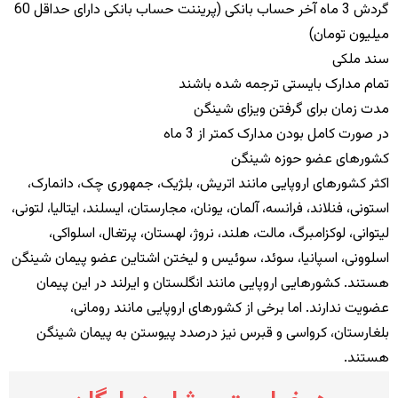
گردش
3
ماه آخر حساب بانکی
(
پریننت حساب بانکی دارای حداقل
60
میلیون تومان
)
سند ملکی
تمام مدارک بایستی ترجمه شده باشند
مدت زمان برای گرفتن ویزای شینگن
در صورت کامل بودن مدارک کمتر از
3
ماه
کشورهای عضو حوزه شینگن
اکثر کشورهای اروپایی مانند اتریش، بلژیک، جمهوری چک، دانمارک،
استونی، فنلاند، فرانسه، آلمان، یونان، مجارستان، ایسلند، ایتالیا، لتونی،
لیتوانی، لوکزامبرگ، مالت، هلند، نروژ، لهستان، پرتغال، اسلواکی،
اسلوونی، اسپانیا، سوئد، سوئیس و لیختن
‏
اشتاین عضو پیمان شینگن
هستند
.
کشورهایی اروپایی مانند انگلستان و ایرلند در این پیمان
عضویت ندارند
.
اما برخی از کشورهای اروپایی مانند رومانی،
بلغارستان، کرواسی و قبرس نیز درصدد پیوستن به پیمان شینگن
هستند
.